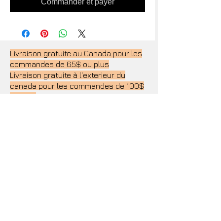
Commander et payer
Livraison gratuite au Canada pour les
commandes de 65$ ou plus
Livraison gratuite à l'exterieur du
canada pour les commandes de 100$
ou plus
14''X
11''
8''X
11''